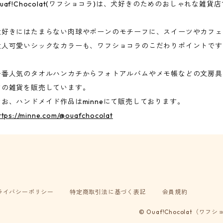
Ouaf!Chocolat(ワフショコラ)は、犬好きのためのおしゃれな雑貨
犬好きにはたまらない肉球やボーンのモチーフに、スイーツやカフェ
大人可愛いシックなカラーも、ワフショコラのこだわりポイントです
一番人気のタオルハンカチからフォトアルバムやメモ帳などの文房具
どの雑貨を販売しています。
なお、ハンドメイド作品はminneにて販売しております。
ttps://minne.com/@ouafchocolat
ライバシーポリシー
特定商取引法に基づく表記
会員規約
© Ouaf!Chocolat（ワフ