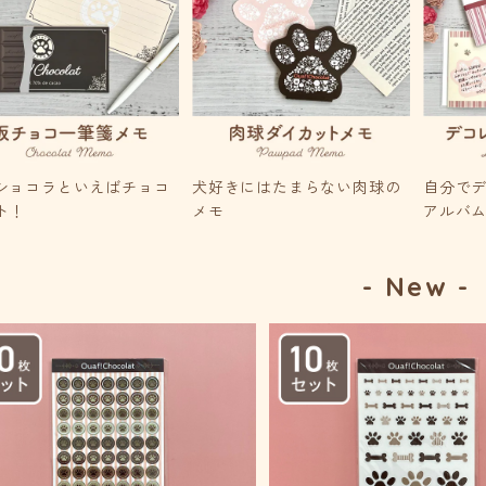
ショコラといえばチョコ
犬好きにはたまらない肉球の
自分で
ト！
メモ
アルバ
- New -